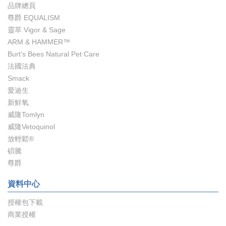
品牌總頁
尊爵 EQUALISM
靈萃 Vigor & Sage
ARM & HAMMER™
Burt's Bees Natural Pet Care
法國法典
Smack
愛迪生
新鮮氧
威隆Tomlyn
威隆Vetoquinol
放輕鬆®️
碩騰
尊爵
資料中心
授權包下載
商業授權